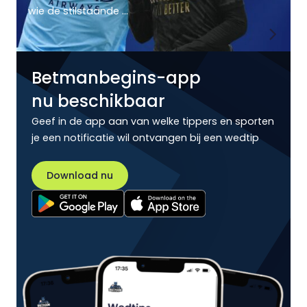
wie de stilstaande ...
Betmanbegins-app
nu beschikbaar
Geef in de app aan van welke tippers en sporten
je een notificatie wil ontvangen bij een wedtip
Download nu