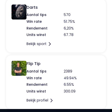
Darts
Aantal tips
570
Win rate
51.75%
Rendement
6,20%
Units winst
67.78
Bekijk sport
Flip Tip
Aantal tips
2389
Win rate
49.94%
Rendement
6.55%
Units winst
300.09
Bekijk profiel