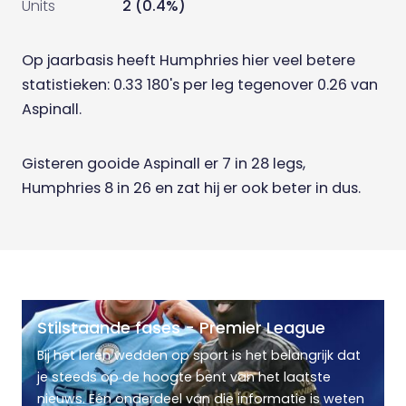
Units
2 (0.4%)
Op jaarbasis heeft Humphries hier veel betere
statistieken: 0.33 180's per leg tegenover 0.26 van
Aspinall.
Gisteren gooide Aspinall er 7 in 28 legs,
Humphries 8 in 26 en zat hij er ook beter in dus.
Stilstaande fases - Premier League
Bij het leren wedden op sport is het belangrijk dat
je steeds op de hoogte bent van het laatste
nieuws. Eén onderdeel van die informatie is weten