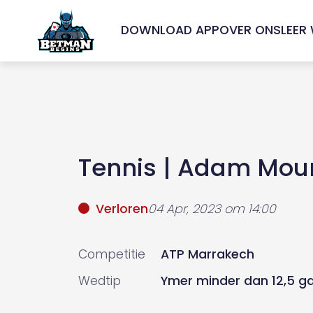
DOWNLOAD APP
OVER ONS
LEER
Tennis
|
Adam Mouni
Verloren
04 Apr, 2023
om
14:00
Competitie
ATP Marrakech
Wedtip
Ymer minder dan 12,5 g