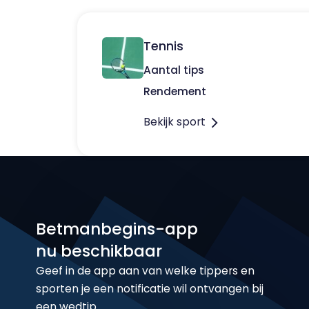
Tennis
Aantal tips
Rendement
Bekijk sport
Betmanbegins-app
nu beschikbaar
Geef in de app aan van welke tippers en
sporten je een notificatie wil ontvangen bij
een wedtip