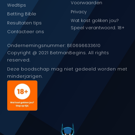
Voorwaarden
Wedtips
Privacy
Betting Bible
Wat kost gokken jou?
Resultaten tips
Speel verantwoord. 18+
Contacteer ons
Ondernemingsnummer: BE0696633610
Copyright @ 2021 BetmanBegins. All rights
reserved.
Deze boodschap mag niet gedeeld worden met
minderjarigen.