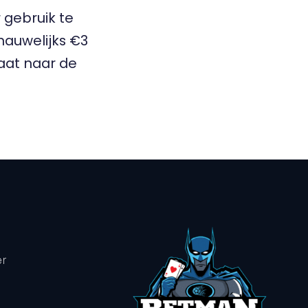
 gebruik te
auwelijks €3
aat naar de
er