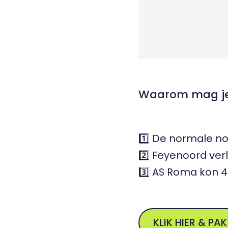
Waarom mag je 
1️⃣ De normale no
2️⃣ Feyenoord verl
3️⃣ AS Roma kon 4 
KLIK HIER & PAK