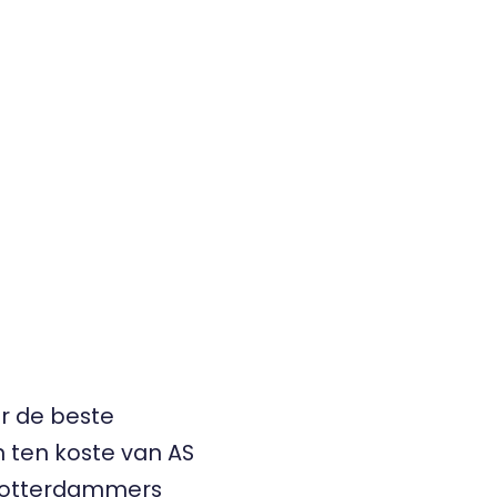
er de beste
 ten koste van AS
 Rotterdammers