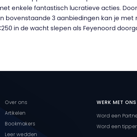
met enkele fantastisch lucratieve acties. Door
n bovenstaande 3 aanbiedingen kan je met n
 €250 in de wacht slepen als Feyenoord doorg
Over ons
WERK MET ONS
Artikelen
Word een Partn
Bookmakers
Word een tipper
Leer wedden