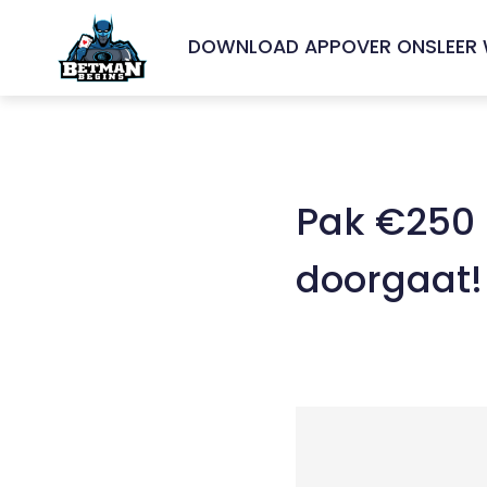
DOWNLOAD APP
OVER ONS
LEER
Pak €250 
doorgaat!