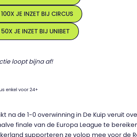
 100X JE INZET BIJ CIRCUS
 50X JE INZET BIJ UNIBET
tie loopt bijna af!
us enkel voor 24+
t na de 1-0 overwinning in De Kuip veruit ov
alve finale van de Europa League te bereiken
kerland supporteren ze volop mee voor de