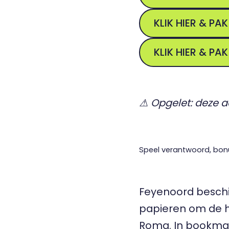
KLIK HIER & PAK
KLIK HIER & PAK
⚠ Opgelet: deze ac
Speel verantwoord, bon
Feyenoord beschik
papieren om de h
Roma. In bookma