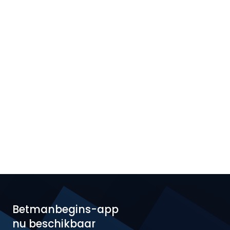
Betmanbegins-app
nu beschikbaar