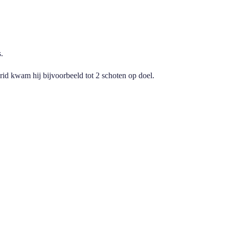
.
rid kwam hij bijvoorbeeld tot 2 schoten op doel.